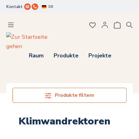
DE
Kontakt
Zum Hauptinhalt springen
Du hast 0 Produkte
Raum
Produkte
Projekte
Produkte filtern
Klimwandrektoren