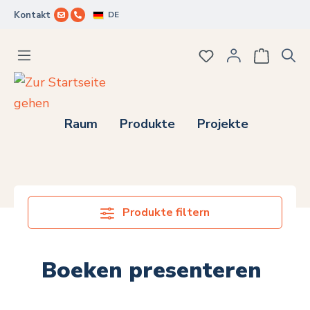
DE
Kontakt
Zum Hauptinhalt springen
Du hast 0 Produkte
Raum
Produkte
Projekte
Produkte filtern
Boeken presenteren