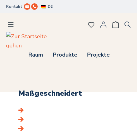
DE
Kontakt
Zum Hauptinhalt springen
Du hast 0 Produkte
Raum
Produkte
Projekte
Maßgeschneidert