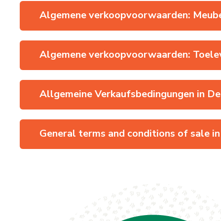
Algemene verkoopvoorwaarden: Meub
Algemene verkoopvoorwaarden: Toele
Allgemeine Verkaufsbedingungen in De
General terms and conditions of sale in