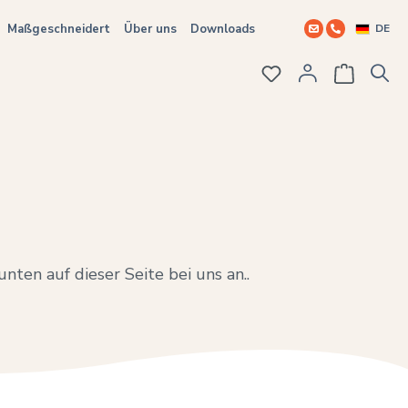
DE
Maßgeschneidert
Über uns
Downloads
Du hast 0 Produkte
nten auf dieser Seite bei uns an..