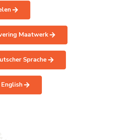
elen
vering Maatwerk
utscher Sprache
 English