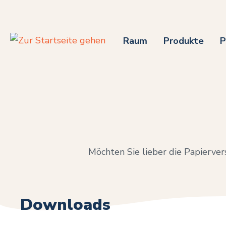
m Hauptinhalt springen
Zur Suche springen
Zur Hauptnavigation springen
Raum
Produkte
P
Möchten Sie lieber die Papiervers
Downloads