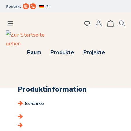
DE
Kontakt
Zum Hauptinhalt springen
Du hast 0 Produkte
Raum
Produkte
Projekte
Produktinformation
Schänke