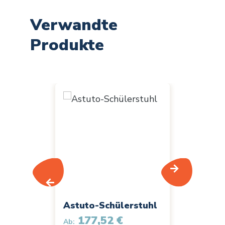
Verwandte
Produkte
Produktgalerie überspringen
Astuto-Schülerstuhl
Astuto
177,52 €
186
Ab:
Ab: