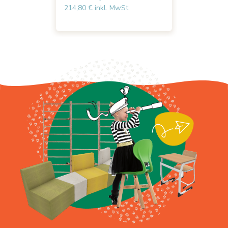
214,80 € inkl. MwSt
225,62 € 