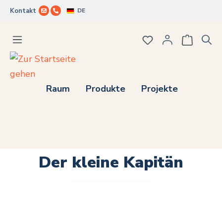
DE
Kontakt
Zum Hauptinhalt springen
Du hast 0 Produkte
Raum
Produkte
Projekte
Der kleine Kapitän