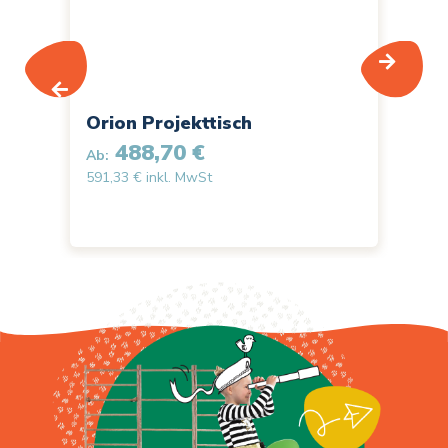
Orion Projekttisch
Or
488,70 €
Ab:
Ab:
591,33 € inkl. MwSt
375