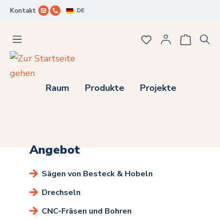
DE
Kontakt
Zum Hauptinhalt springen
Du hast 0 Produkte
Raum
Produkte
Projekte
Angebot
Sägen von Besteck & Hobeln
Drechseln
CNC-Fräsen und Bohren