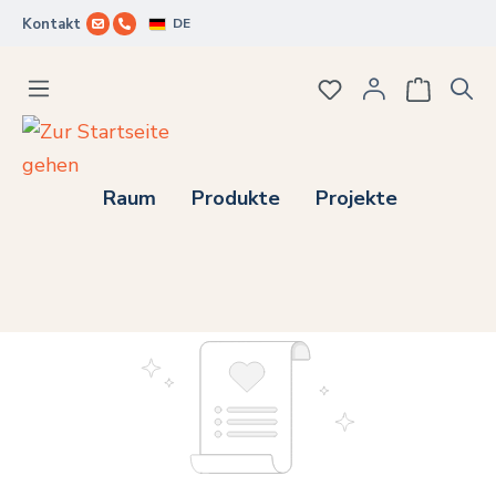
DE
Kontakt
Zum Hauptinhalt springen
Du hast 0 Produkte
Raum
Produkte
Projekte