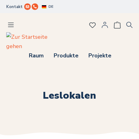
DE
Kontakt
Zum Hauptinhalt springen
Du hast 0 Produkte
Raum
Produkte
Projekte
Leslokalen