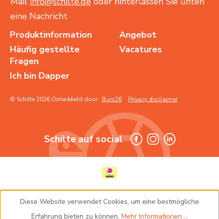
Mail
info@schilte.de
oder hinterlassen Sie unten
eine Nachricht
Produktinformation
Angebot
Häufig gestellte
Vacatures
Fragen
Ich bin Dapper
© Schilte 2026 Ontwikkeld door
Buro26
Privacy disclaimer
Schilte auf social
Diese Website verwendet Cookies, um eine bestmögliche
Erfahrung bieten zu können.
Mehr Informationen ...