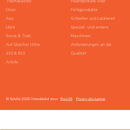
Themakasten
Halbfabrikate oder
Orion
Fertigprodukte
Axis
Schleifen und Lackieren
Libra
Spezial- und andere
Socra & Trati
Maschinen
Auf Gleicher Höhe
Anforderungen an die
410 & 810
Qualität
Astuto
© Schilte 2026 Ontwikkeld door
Buro26
Privacy disclaimer