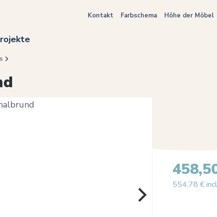
Kontakt
Farbschema
Höhe der Möbel
rojekte
ls
nd
458,5
554,78 € inc