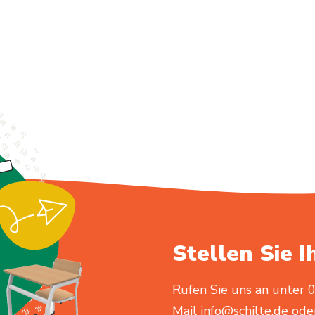
Stellen Sie I
Rufen Sie uns an unter
0
Mail
info@schilte.de
oder