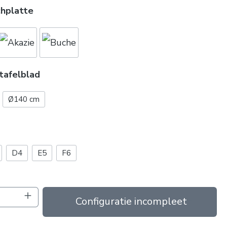
chplatte
tafelblad
Ø140 cm
D4
E5
F6
Anzahl: Gib den gewünschten Wert ein od
In das Angebot aufnehmen