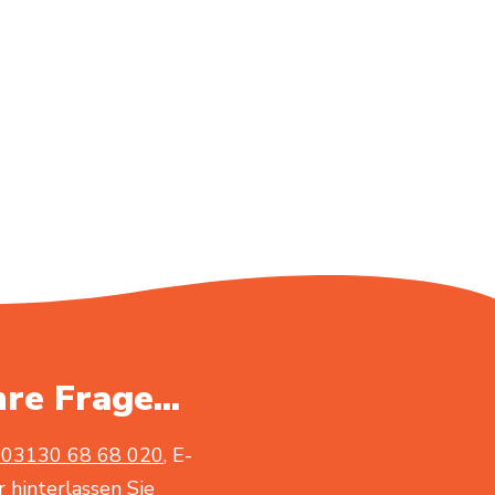
hre Frage...
03130 68 68 020
, E-
 hinterlassen Sie