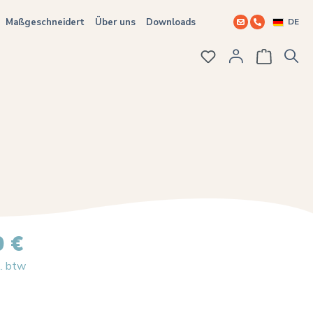
DE
Maßgeschneidert
Über uns
Downloads
Du hast 0 Produkte
0 €
l. btw